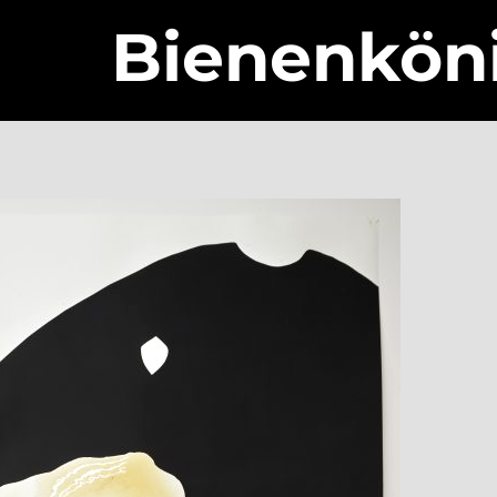
B
i
e
n
e
n
k
ö
n