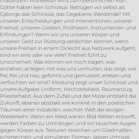
l’hasard.Ein Würfelwurf wird zum persönlichen Plan.
Götter haben kein Schicksal. Betrügen wir selbst als
Cyborgs das Schicksal, das Gegebene, Werdende? Mit
unseren Entscheidungen und Interventionen, unserer
Freiheit, unseren Geräten, Prothesen, Instrumenten und
Erfindungen? Wenn wir uns unseren Körper und
unseren Geist zur Rüstung verdichten können, wenn
unsere Freiheit in einem Dickicht aus Netzwerk aufgeht,
sind wir eins oder wie viele? Freiheit führt zu
Unsicherheit. Was können wir noch tragen, was
anziehen, anlegen, mit was uns umhüllen, das zeigt, wie
frei, frei und neu, geformt und gemustert, erlesen und
verflochten wir sind? Kleidung zeigt unser Schicksal und
unsere Aufgabe: Uniform, Hochzeitskleid, Raumanzug,
Priesterhabit. Aus dem Zufall und der Mode entsteht die
Zukunft, ebenso abstrakt wie konkret in den poetischen
Träumen einer instabilen, weichen Welt der ewigen
Wiederkehr. Wenn ein Kleid wie ein Bild Welten entwirft,
werden Farben zu Umhängen und wir tauschen Augen
gegen Körper aus. Texturen streichen um Gliedmaßen,
schmeicheln und simulieren Formen, lassen Umrisse