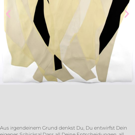
Aus irgendeinem Grund denkst Du, Du entwirfst Dein
eigenes Schicksal.Dass all Deine Entscheidungen, all